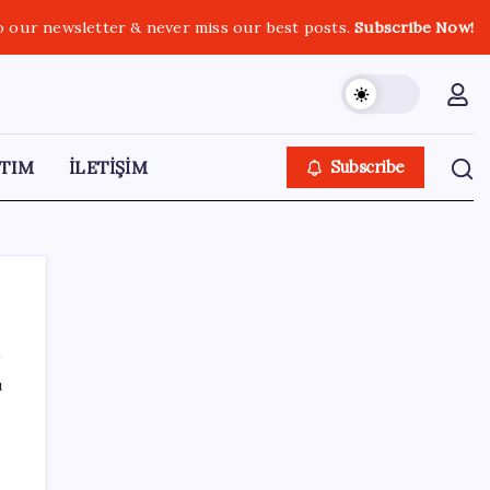
o our newsletter & never miss our best posts.
Subscribe Now!
TIM
İLETİŞİM
Subscribe
ı
SON YAZILAR
Ömer Günel’in avukatlarından suç duyurusu:
‘Soruşturmanın gizliliği ihlal edildi’