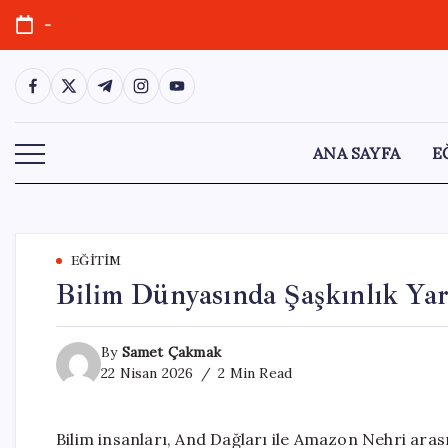
Skip
-
to
content
https://www.facebook.com/
https://twitter.com/
https://t.me/
https://www.instagram.com/
https://youtube.com/
ANA SAYFA
E
EĞITIM
Bilim Dünyasında Şaşkınlık Yara
By
Samet Çakmak
22 Nisan 2026
2 Min Read
Bilim insanları, And Dağları ile Amazon Nehri ara