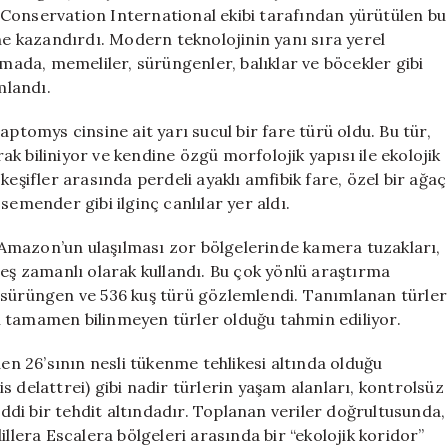
Yaratıklar
Conservation International ekibi tarafından yürütülen bu
Keşfedildi
üne kazandırdı. Modern teknolojinin yanı sıra yerel
için
rmada, memeliler, sürüngenler, balıklar ve böcekler gibi
mlandı.
aptomys cinsine ait yarı sucul bir fare türü oldu. Bu tür,
k biliniyor ve kendine özgü morfolojik yapısı ile ekolojik
i keşifler arasında perdeli ayaklı amfibik fare, özel bir ağaç
semender gibi ilginç canlılar yer aldı.
ı, Amazon’un ulaşılması zor bölgelerinde kamera tuzakları,
 eş zamanlı olarak kullandı. Bu çok yönlü araştırma
 sürüngen ve 536 kuş türü gözlemlendi. Tanımlanan türler
n tamamen bilinmeyen türler olduğu tahmin ediliyor.
 26’sının nesli tükenme tehlikesi altında olduğu
nis delattrei) gibi nadir türlerin yaşam alanları, kontrolsüz
di bir tehdit altındadır. Toplanan veriler doğrultusunda,
illera Escalera bölgeleri arasında bir “ekolojik koridor”