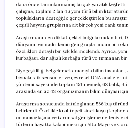
daha önce tanımlanmamış birçok yaratık keşfetti. 
çalışma, toplam 2 bin 46 yeni türü bilim literatür
toplulukların desteğiyle gerçekleştirilen bu araştı
çeşitli hayvan gruplarına ait birçok yeni canlı tanı
Araştırmanın en dikkat çekici bulgularından biri, D
dünyanın en nadir kemirgen gruplarından biri olara
özellikleri detaylı bir şekilde incelendi. Ayrıca, yen
kurbağası, dar ağızlı kurbağa türü ve tırmanan bir 
Biyoçeşitliliği belgelemek amacıyla bilim insanlar
biyoakustik sensörler ve çevresel DNA analizlerini
yöntemi sayesinde toplam 151 memeli, 68 balık, 45
arasında en az 48 organizmanın bilim dünyası içi
Araştırma sonucunda kataloglanan 536 kuş türünden
belirlendi. Özellikle kızıl tepeli sinek kuşu (Lophor
ormansızlaşma ve tarımsal genişleme nedeniyle cid
türlerin hayatta kalabilmesi için Alto Mayo ve Cord