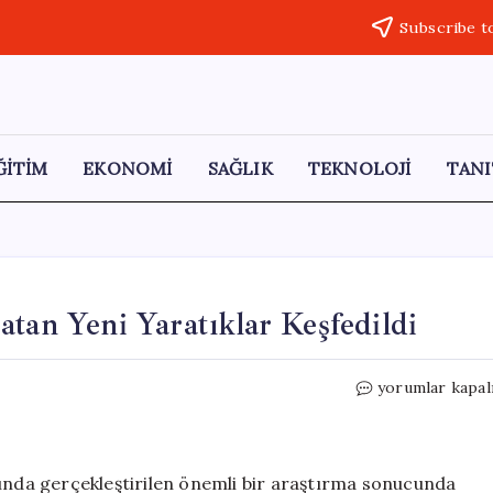
Subscribe t
ĞİTİM
EKONOMİ
SAĞLIK
TEKNOLOJİ
TANI
tan Yeni Yaratıklar Keşfedildi
Bilim
yorumlar kapal
Dünyasında
Şaşkınlık
Yaratan
Yeni
sında gerçekleştirilen önemli bir araştırma sonucunda