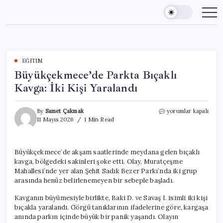
Skip
to
content
EĞITIM
Büyükçekmece’de Parkta Bıçaklı
Kavga: İki Kişi Yaralandı
Büyükçekmece’de
By
Samet Çakmak
yorumlar kapalı
Parkta
11 Mayıs 2026
1 Min Read
Bıçaklı
Kavga:
İki
Büyükçekmece’de akşam saatlerinde meydana gelen bıçaklı
Kişi
kavga, bölgedeki sakinleri şoke etti. Olay, Muratçeşme
Yaralandı
için
Mahallesi’nde yer alan Şehit Sadık Bezer Parkı’nda iki grup
arasında henüz belirlenemeyen bir sebeple başladı.
Kavganın büyümesiyle birlikte, Baki D. ve Savaş I. isimli iki kişi
bıçakla yaralandı. Görgü tanıklarının ifadelerine göre, kargaşa
anında parkın içinde büyük bir panik yaşandı. Olayın