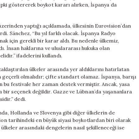
Sert
tepki göstererek boykot kararı alırken, İspanya da
Açıklamaları
için
zerinden yaptığı açıklamada, ülkesinin Eurovision’dan
irdi. Sánchez, “Bu yıl farklı olacak. İspanya Radyo
k için gerekli bir karar aldı. Bu nedenle ülkemiz,
ı. İnsan haklarına ve uluslararası hukuka olan
idir.” ifadelerini kullandı.
aklaştırılan ülkeler arasında yer aldıklarını hatırlatan
 geçerli olmalıdır; çifte standart olamaz. İspanya, barışı
çin bu festivale her zaman destek vermiştir. Ancak, yasa
la bir seçenek değildir. Gazze ve Lübnan’da yaşananlara
idir.” dedi.
nda, Hollanda ve Slovenya gibi diğer ülkelerin de
ion tarihindeki en büyük siyasi boykotlardan biri olarak
 ülkeler arasındaki dengelerin nasıl şekilleneceği ise