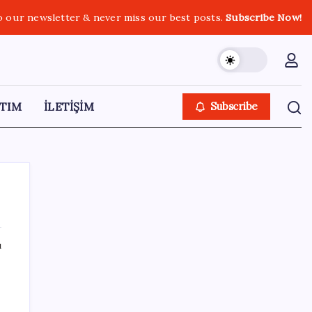
o our newsletter & never miss our best posts.
Subscribe Now!
TIM
İLETİŞİM
Subscribe
ı
SON YAZILAR
Altın fiyatları için psikolojik eşik uyarısı