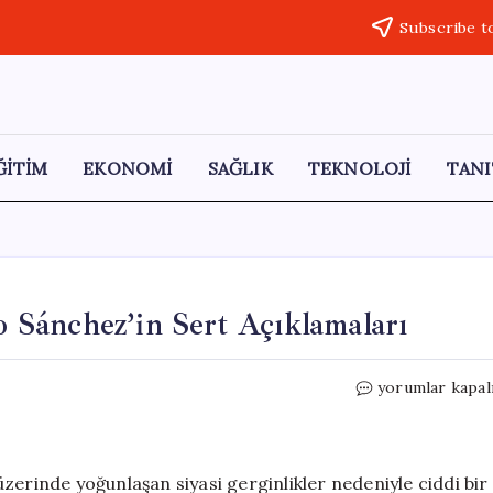
Subscribe t
ĞİTİM
EKONOMİ
SAĞLIK
TEKNOLOJİ
TANI
ro Sánchez’in Sert Açıklamaları
Eurovision’da
yorumlar kapal
İsrail
Krizi:
Pedro
Sánchez’in
 üzerinde yoğunlaşan siyasi gerginlikler nedeniyle ciddi bir