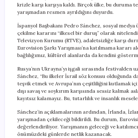
krizle karşı karşıya kaldı. Birçok ülke, bu duruma 
yarışmadan resmen ayrıldığını duyurdu.
İspanyol Başbakanı Pedro Sánchez, sosyal medya ü
çekilme kararını “ilkesel bir duruş” olarak nitelend
Televizyon Kurumu (RTVE), adaletsizliğe karşı durma
Eurovision Şarkı Yarışması’na katılmama kararı ald
bağlılığımız, kültürel alanlarda da kendini göstermel
Rusya’nın Ukrayna’yı işgali sırasında festivalden uz
Sánchez, “Bu ilkeler İsrail söz konusu olduğunda da
teşvik etmek ve Avrupa’nın çeşitliliğini kutlamak i
dışı savaş ve soykırım karşısında sessiz kalmak as
kayıtsız kalamayız. Bu, tutarlılık ve insanlık meseles
Sánchez’in açıklamalarının ardından, İrlanda, İzla
yarışmadan çekileceği bildirildi. Bu durum, Eurovis
değerlendiriliyor. Yarışmanın geleceği ve katılımcı
önümüzdeki günlerde netlik kazanacak.