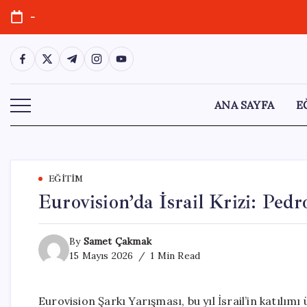
Skip
-
to
content
https://www.facebook.com/
https://twitter.com/
https://t.me/
https://www.instagram.com/
https://youtube.com/
ANA SAYFA
E
EĞITIM
Eurovision’da İsrail Krizi: Ped
By
Samet Çakmak
15 Mayıs 2026
1 Min Read
Eurovision Şarkı Yarışması, bu yıl İsrail’in katılımı