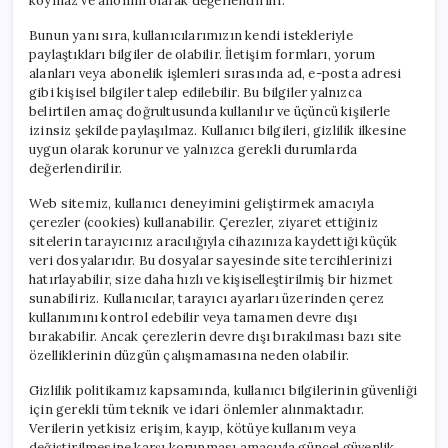
koymaz ve anonim olarak değerlendirilir.
Bunun yanı sıra, kullanıcılarımızın kendi istekleriyle
paylaştıkları bilgiler de olabilir. İletişim formları, yorum
alanları veya abonelik işlemleri sırasında ad, e-posta adresi
gibi kişisel bilgiler talep edilebilir. Bu bilgiler yalnızca
belirtilen amaç doğrultusunda kullanılır ve üçüncü kişilerle
izinsiz şekilde paylaşılmaz. Kullanıcı bilgileri, gizlilik ilkesine
uygun olarak korunur ve yalnızca gerekli durumlarda
değerlendirilir.
Web sitemiz, kullanıcı deneyimini geliştirmek amacıyla
çerezler (cookies) kullanabilir. Çerezler, ziyaret ettiğiniz
sitelerin tarayıcınız aracılığıyla cihazınıza kaydettiği küçük
veri dosyalarıdır. Bu dosyalar sayesinde site tercihlerinizi
hatırlayabilir, size daha hızlı ve kişiselleştirilmiş bir hizmet
sunabiliriz. Kullanıcılar, tarayıcı ayarları üzerinden çerez
kullanımını kontrol edebilir veya tamamen devre dışı
bırakabilir. Ancak çerezlerin devre dışı bırakılması bazı site
özelliklerinin düzgün çalışmamasına neden olabilir.
Gizlilik politikamız kapsamında, kullanıcı bilgilerinin güvenliği
için gerekli tüm teknik ve idari önlemler alınmaktadır.
Verilerin yetkisiz erişim, kayıp, kötüye kullanım veya
değiştirilmesine karşı korunması amacıyla güncel güvenlik