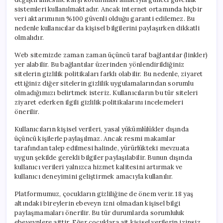
sistemleri kullanılmaktadır. Ancak internet ortamında hiçbir
veri aktarımının %100 güvenli olduğu garanti edilemez. Bu
nedenle kullanıcılar da kişisel bilgilerini paylaşırken dikkatli
olmalıdır.
Web sitemizde zaman zaman üçüncü taraf bağlantılar (linkler)
yer alabilir. Bu bağlantılar üzerinden yönlendirildiğiniz
sitelerin gizlilik politikaları farklı olabilir. Bu nedenle, ziyaret
ettiğiniz diğer sitelerin gizlilik uygulamalarından sorumlu
olmadığımızı belirtmek isteriz. Kullanıcıların bu tür siteleri
ziyaret ederken ilgili gizlilik politikalarını incelemeleri
önerilir.
Kullanıcıların kişisel verileri, yasal yükümlülükler dışında
üçüncü kişilerle paylaşılmaz. Ancak resmi makamlar
tarafından talep edilmesi halinde, yürürlükteki mevzuata
uygun şekilde gerekli bilgiler paylaşılabilir. Bunun dışında
kullanıcı verileri yalnızca hizmet kalitesini artırmak ve
kullanıcı deneyimini geliştirmek amacıyla kullanılır.
Platformumuz, çocukların gizliliğine de önem verir. 18 yaş
altındaki bireylerin ebeveyn izni olmadan kişisel bilgi
paylaşmamaları önerilir. Bu tür durumlarda sorumluluk
ebeveynlere aittir. Eğer çocuklara ait kişisel verilerin izinsiz