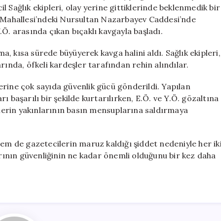
Alındılar
 Sağlık ekipleri, olay yerine gittiklerinde beklenmedik bir
için
r Mahallesi’ndeki Nursultan Nazarbayev Caddesi’nde
Ö. arasında çıkan bıçaklı kavgayla başladı.
, kısa sürede büyüyerek kavga halini aldı. Sağlık ekipleri,
rında, öfkeli kardeşler tarafından rehin alındılar.
erine çok sayıda güvenlik gücü gönderildi. Yapılan
 başarılı bir şekilde kurtarılırken, E.Ö. ve Y.Ö. gözaltına
lilerin yakınlarının basın mensuplarına saldırmaya
hem de gazetecilerin maruz kaldığı şiddet nedeniyle her ik
arının güvenliğinin ne kadar önemli olduğunu bir kez daha