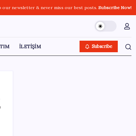
o our newsletter & never miss our best posts.
Subscribe Now!
TIM
İLETİŞİM
Subscribe
ı
SON YAZILAR
Ömer Günel’in avukatlarından suç duyurusu:
‘Soruşturmanın gizliliği ihlal edildi’