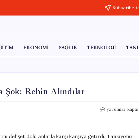
Subscribe t
ĞİTİM
EKONOMİ
SAĞLIK
TEKNOLOJİ
TANI
a Şok: Rehin Alındılar
Nevşehir’de
yorumlar kapal
Sağlık
Çalışanlarına
Şok:
Rehin
rini dehşet dolu anlarla karşı karşıya getirdi. Tansiyonu