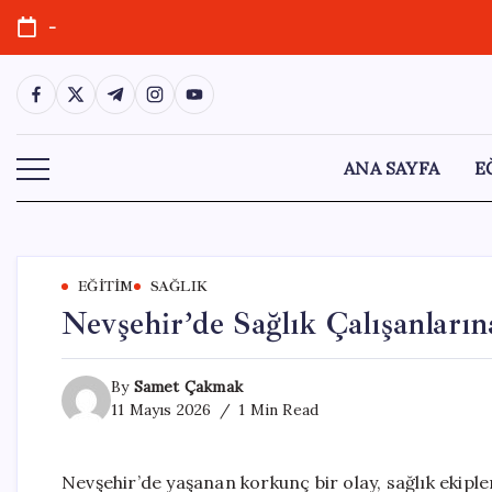
Skip
-
to
content
https://www.facebook.com/
https://twitter.com/
https://t.me/
https://www.instagram.com/
https://youtube.com/
ANA SAYFA
E
EĞITIM
SAĞLIK
Nevşehir’de Sağlık Çalışanların
By
Samet Çakmak
11 Mayıs 2026
1 Min Read
Nevşehir’de yaşanan korkunç bir olay, sağlık ekiple