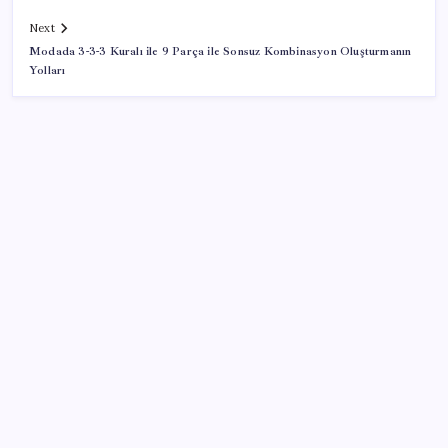
Next
Modada 3-3-3 Kuralı ile 9 Parça ile Sonsuz Kombinasyon Oluşturmanın
Yolları
SON YAZILAR
Ömer Günel’in avukatlarından suç duyurusu:
‘Soruşturmanın gizliliği ihlal edildi’
Redmi 17 ve 17 5G 7.500 mAh Batarya ile Tanıtıldı
Bakan Kacır: 23 yılda imalat sanayi katma değerimizi
250 milyar doların üzerine taşıdık