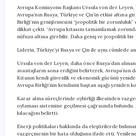
Avrupa Komisyonu Başkanı Ursula von der Leyen, H
Avrupa’nın Rusya, Türkiye ve Çin’in etkisi altına 
Birliği’nin genişlemesini “jeopolitik bir zorunlul
dikkat çekti. “Avrupa kıtasını tamamlamak zorunday
nüfuzu altına girebilir. Daha geniş ve jeopolitik bir
Liderin, Türkiye’yi Rusya ve Çin ile aynı cümlede a
Ursula von der Leyen, daha önce Rusya’dan alınan 
avantajların sona erdiğini belirterek, Avrupa’nın d
Kıtanın kendi güvenlik ve ekonomik gücünü yeniden
Avrupa Birliği’nin kendisini baştan aşağı yeniden 
Karar alma süreçlerinde oybirliği ilkesinden vazg
oylaması sistemine geçilmesi çağrısında bulundu. B
kılacağını belirtti.
Enerji politikaları hakkında da eleştirilerde bulu
vazgeçmenin bir hata olduğunu ifade etti. Yenilene