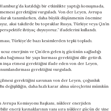
Türkiye
amburg’da katıldığı bir etkinlikte yaptığı konuşmada,
ve
girmemesi gerektiğini vurguladı. Von der Leyen, Avrupa
Jeopolitik
uk” olarak tanımlarken, daha büyük düşünmenin önemine
Gelişmelere
ız, aksi takdirde bu topraklar Rusya, Türkiye veya Çin’in
Dair
 perspektife ihtiyaç duyuyoruz.” ifadelerini kullandı.
Tartışmalı
Açıklama
nması, Türkiye’de bazı kesimlerden tepki topladı.
için
ucuz enerjinin ve Çin’den gelen iş gücünün sağladığı
aha bağımsız bir yapı kurması gerektiğini dile getirdi.
 inşa etmesi gerektiğini ifade eden von der Leyen,
konumlandırması gerektiğini vurguladı.
eçilmesi gerektiğini savunan von der Leyen, çoğunluk
u değişikliğin, daha hızlı karar alma süreçlerini mümkün
nan Avrupa Komisyonu Başkanı, nükleer enerjiden
bilir enerji kaynaklarının yanı sıra nükleer gücün de yine