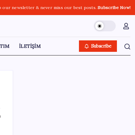
o our newsletter & never miss our best posts.
Subscribe Now!
TIM
İLETİŞİM
Subscribe
SON YAZILAR
ı
Ömer Günel’in avukatlarından suç duyurusu:
‘Soruşturmanın gizliliği ihlal edildi’