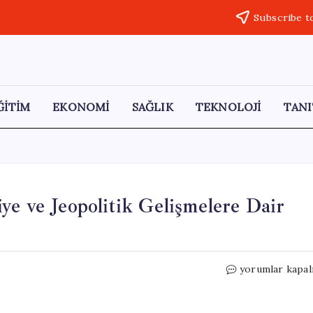
Subscribe t
ĞİTİM
EKONOMİ
SAĞLIK
TEKNOLOJİ
TANI
ye ve Jeopolitik Gelişmelere Dair
Ursula
yorumlar kapal
von
der
Leyen’den