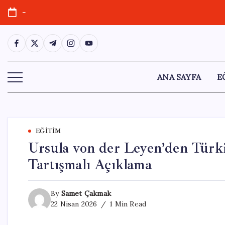
Skip
-
to
content
https://www.facebook.com/
https://twitter.com/
https://t.me/
https://www.instagram.com/
https://youtube.com/
ANA SAYFA
E
EĞITIM
Ursula von der Leyen’den Türki
Tartışmalı Açıklama
By
Samet Çakmak
22 Nisan 2026
1 Min Read