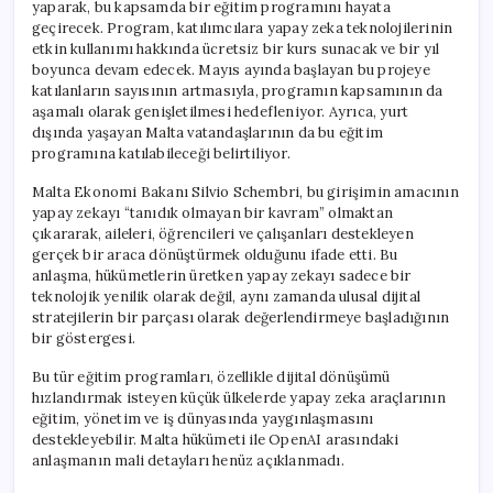
yaparak, bu kapsamda bir eğitim programını hayata
geçirecek. Program, katılımcılara yapay zeka teknolojilerinin
etkin kullanımı hakkında ücretsiz bir kurs sunacak ve bir yıl
boyunca devam edecek. Mayıs ayında başlayan bu projeye
katılanların sayısının artmasıyla, programın kapsamının da
aşamalı olarak genişletilmesi hedefleniyor. Ayrıca, yurt
dışında yaşayan Malta vatandaşlarının da bu eğitim
programına katılabileceği belirtiliyor.
Malta Ekonomi Bakanı Silvio Schembri, bu girişimin amacının
yapay zekayı “tanıdık olmayan bir kavram” olmaktan
çıkararak, aileleri, öğrencileri ve çalışanları destekleyen
gerçek bir araca dönüştürmek olduğunu ifade etti. Bu
anlaşma, hükümetlerin üretken yapay zekayı sadece bir
teknolojik yenilik olarak değil, aynı zamanda ulusal dijital
stratejilerin bir parçası olarak değerlendirmeye başladığının
bir göstergesi.
Bu tür eğitim programları, özellikle dijital dönüşümü
hızlandırmak isteyen küçük ülkelerde yapay zeka araçlarının
eğitim, yönetim ve iş dünyasında yaygınlaşmasını
destekleyebilir. Malta hükümeti ile OpenAI arasındaki
anlaşmanın mali detayları henüz açıklanmadı.