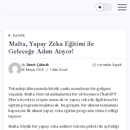
Skip
to
content
HABER
Malta, Yapay Zeka Eğitimi ile
Geleceğe Adım Atıyor!
Malta,
By
Samet Çakmak
yorumlar kapalı
Yapay
18 Mayıs 2026
1 Min Read
Zeka
Eğitimi
ile
Teknoloji dünyasında büyük yankı uyandıran bir gelişme
Geleceğe
yaşandı. Malta, tüm vatandaşlarına bir yıl boyunca ChatGPT
Adım
Atıyor!
Plus’a ücretsiz erişim sunacak ve yapay zeka ile ilgili kısa bir
için
eğitim programı başlatacak. Bu girişim, bir ulusun tamamını
kapsayan ilk ulusal yapay zeka eğitim programı olma özelliği
taşıyor.
Malta, büyük bir yapay zeka sohbet robotu şirketi ile iş birliği