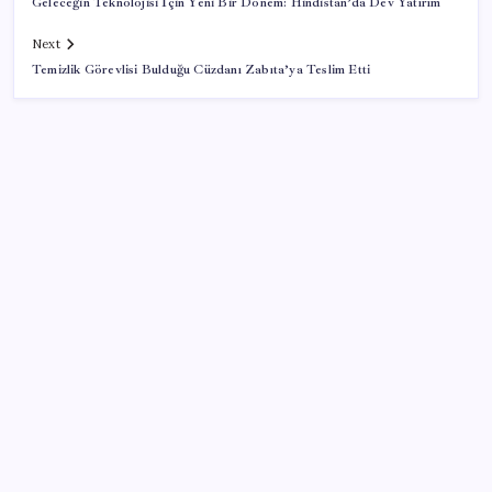
Geleceğin Teknolojisi İçin Yeni Bir Dönem: Hindistan’da Dev Yatırım
Next
Temizlik Görevlisi Bulduğu Cüzdanı Zabıta’ya Teslim Etti
SON YAZILAR
Ömer Günel’in avukatlarından suç duyurusu:
‘Soruşturmanın gizliliği ihlal edildi’
Redmi 17 ve 17 5G 7.500 mAh Batarya ile Tanıtıldı
Bakan Kacır: 23 yılda imalat sanayi katma değerimizi
250 milyar doların üzerine taşıdık