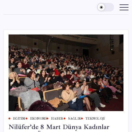
Skip
to
content
EĞITIM
EKONOMI
HABER
SAĞLIK
TEKNOLOJI
Nilüfer’de 8 Mart Dünya Kadınlar