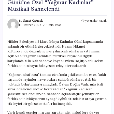
Günü’ne Özel “Yağmur Kadınlar”
Müzikali Sahnelendi
Nilüfer’de
By
Samet Çakmak
yorumlar kapalı
8
13 Haziran 2026
1 Min Read
Mart
Dünya
Kadınlar
Nilüfer Belediyesi, 8 Mart Dünya Kadınlar Günü kapsamında
Günü’ne
anlamlı bir etkinlik gerçekleştirdi. Nazım Hikmet
Özel
“Yağmur
Kültürevi’nde düzenlenen ve yalnızca kadınların katılımına
Kadınlar”
açık olan “Yağmur Kadınlar” müzikali, büyük bir ilgiyle
Müzikali
karşılandı. Müzikali sahneye koyan Özlem Doğuş Varlı, sekiz
Sahnelendi
farklı kadının hayat hikayesini izleyicilere aktardı.
için
“Yağmurun hafızası” teması etrafında şekillenen bu eser, farklı
yaşam deneyimlerine ve acılara sahip kadınları ortak bir
noktada buluşturmayı amaçladı. Özlem Doğuş Varlı, müzikali
sırasında kendi söz ve bestesi olan “Yağmur Kadınlar”
şarkısını seslendirirken, sahnede açılan küçük şemsiyeler,
farklı kadın hikâyelerini aynı gökyüzü altında bir araya getiren
etkileyici bir görsel metafor haline geldi.
Varlı, kendi eserlerinin yanı sıra tanıdık melodilere de yer