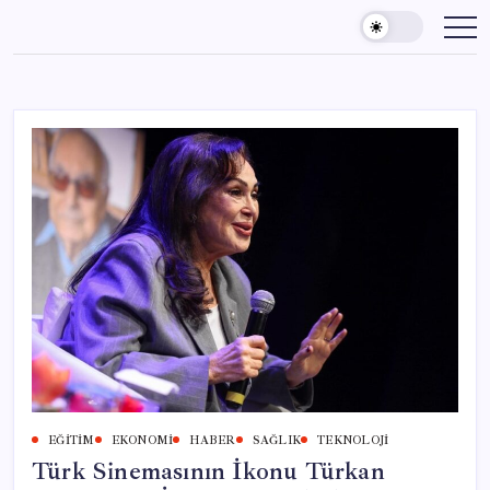
Skip
to
content
EĞITIM
EKONOMI
HABER
SAĞLIK
TEKNOLOJI
Türk Sinemasının İkonu Türkan