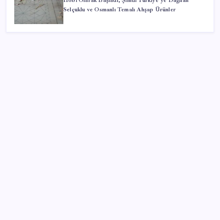
Hobi Olarak Başladı, Şimdi Türkiye’ye Dağılan
Selçuklu ve Osmanlı Temalı Ahşap Ürünler
SON YAZILAR
Altın fiyatları için psikolojik eşik uyarısı
Altında rüzgar tersine mi dönüyor?
Kapıda vizeyle 1.5 milyon Türk
Görme engellinin erişilebilirliği artacak
Sirkeci’de tramvay kadına çarptı