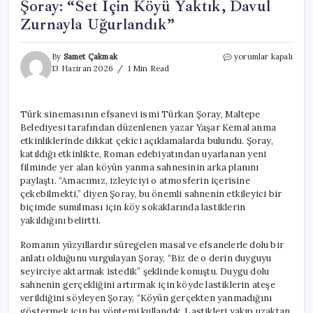
Şoray: “Set İçin Köyü Yaktık, Davul
Zurnayla Uğurlandık”
Türk
By
Samet Çakmak
yorumlar kapalı
Sinemasının
13 Haziran 2026
1 Min Read
İkonu
Türkan
Şoray:
Türk sinemasının efsanevi ismi Türkan Şoray, Maltepe
“Set
Belediyesi tarafından düzenlenen yazar Yaşar Kemal anma
İçin
Köyü
etkinliklerinde dikkat çekici açıklamalarda bulundu. Şoray,
Yaktık,
katıldığı etkinlikte, Roman edebiyatından uyarlanan yeni
Davul
filminde yer alan köyün yanma sahnesinin arka planını
Zurnayla
paylaştı. “Amacımız, izleyiciyi o atmosferin içerisine
Uğurlandık”
çekebilmekti,” diyen Şoray, bu önemli sahnenin etkileyici bir
için
biçimde sunulması için köy sokaklarında lastiklerin
yakıldığını belirtti.
Romanın yüzyıllardır süregelen masal ve efsanelerle dolu bir
anlatı olduğunu vurgulayan Şoray, “Biz de o derin duyguyu
seyirciye aktarmak istedik” şeklinde konuştu. Duygu dolu
sahnenin gerçekliğini artırmak için köyde lastiklerin ateşe
verildiğini söyleyen Şoray, “Köyün gerçekten yanmadığını
göstermek için bu yöntemi kullandık. Lastikleri yakıp uzaktan